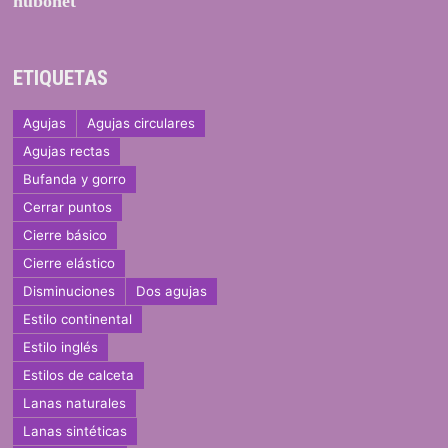
nubonet
ETIQUETAS
Agujas
Agujas circulares
Agujas rectas
Bufanda y gorro
Cerrar puntos
Cierre básico
Cierre elástico
Disminuciones
Dos agujas
Estilo continental
Estilo inglés
Estilos de calceta
Lanas naturales
Lanas sintéticas