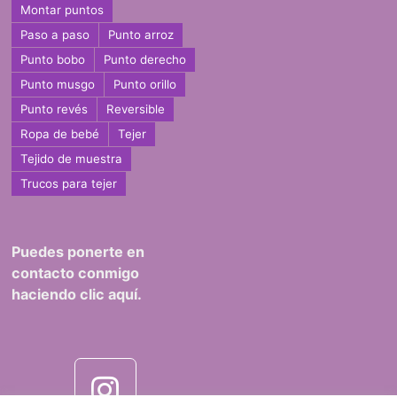
Montar puntos
Paso a paso
Punto arroz
Punto bobo
Punto derecho
Punto musgo
Punto orillo
Punto revés
Reversible
Ropa de bebé
Tejer
Tejido de muestra
Trucos para tejer
Puedes ponerte en
contacto conmigo
haciendo clic aquí.